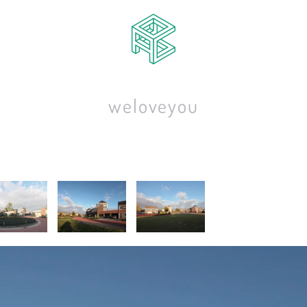
we
love
you