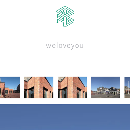
we
love
you